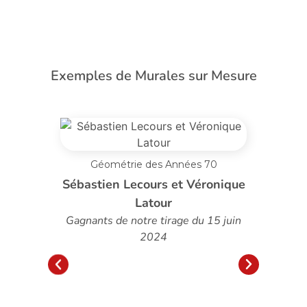
Exemples de Murales sur Mesure
0
onique
5 juin
Pissenlit au Vent sur Mesure