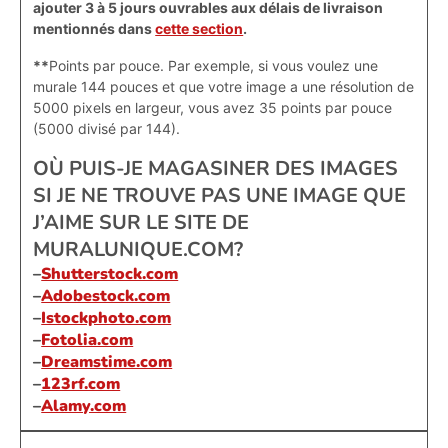
ajouter 3 à 5 jours ouvrables aux délais de livraison
mentionnés dans
cette section
.
**
Points par pouce. Par exemple, si vous voulez une
murale 144 pouces et que votre image a une résolution de
5000 pixels en largeur, vous avez 35 points par pouce
(5000 divisé par 144).
OÙ PUIS-JE MAGASINER DES IMAGES
SI JE NE TROUVE PAS UNE IMAGE QUE
J’AIME SUR LE SITE DE
MURALUNIQUE.COM?
–
Shutterstock.com
–
Adobestock.com
–
Istockphoto.com
–
Fotolia.com
–
Dreamstime.com
–
123rf.com
–
Alamy.com