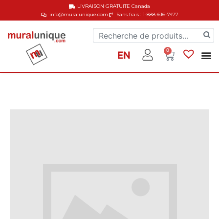
LIVRAISON GRATUITE
Canada
info@muralunique.com
Sans frais : 1-888-616-7477
0
EN