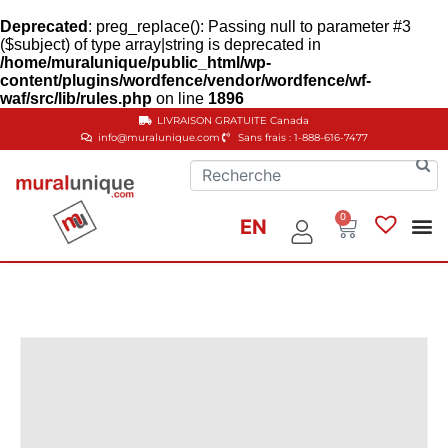
Deprecated
: preg_replace(): Passing null to parameter #3
($subject) of type array|string is deprecated in
/home/muralunique/public_html/wp-
content/plugins/wordfence/vendor/wordfence/wf-
waf/src/lib/rules.php
on line
1896
LIVRAISON GRATUITE
Canada
info@muralunique.com
Sans frais : 1-888-616-7477
0
EN
Murale
Murale
Collection
Créer votre 
Comme
Condition