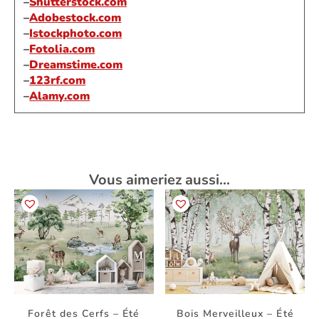
–
Shutterstock.com
–
Adobestock.com
–
Istockphoto.com
–
Fotolia.com
–
Dreamstime.com
–
123rf.com
–
Alamy.com
Vous aimeriez aussi…
Forêt des Cerfs – Été
Bois Merveilleux – Été