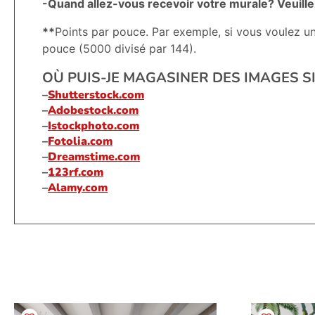
-Quand allez-vous recevoir votre murale? Veuille
**
Points par pouce. Par exemple, si vous voulez u
pouce (5000 divisé par 144).
OÙ PUIS-JE MAGASINER DES IMAGES SI
–
Shutterstock.com
–
Adobestock.com
–
Istockphoto.com
–
Fotolia.com
–
Dreamstime.com
–
123rf.com
–
Alamy.com