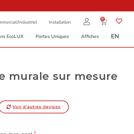
0
mercial/Industriel
Installation
EN
ions EcoLUX
Portes Uniques
Affiches
re murale sur mesure
Voir d'autres devises