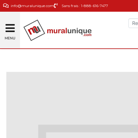
info@muralunique.com
Sans frais : 1-888-616-7477
MENU