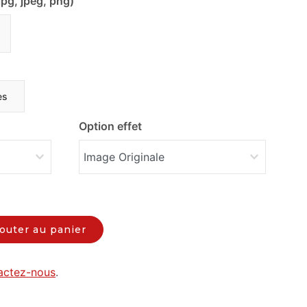
jpg, jpeg, png)
es
Option effet
outer au panier
actez-nous
.