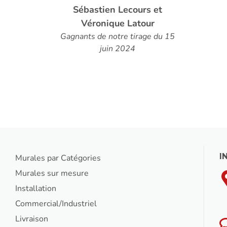
Mesure
s et
ur
Louise Poirier
e du 15
I
Murales par Catégories
Murales sur mesure
Installation
Commercial/Industriel
Livraison