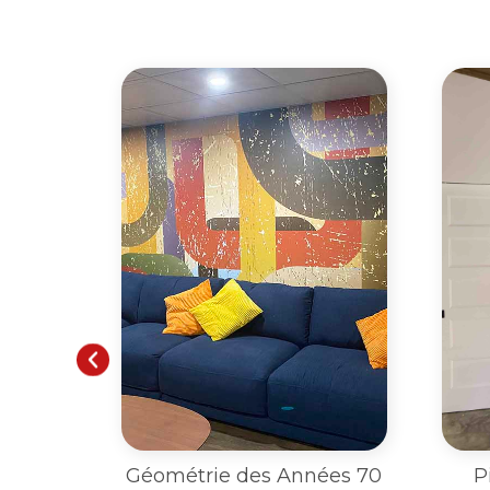
ées 70
Pissenlit au Vent sur