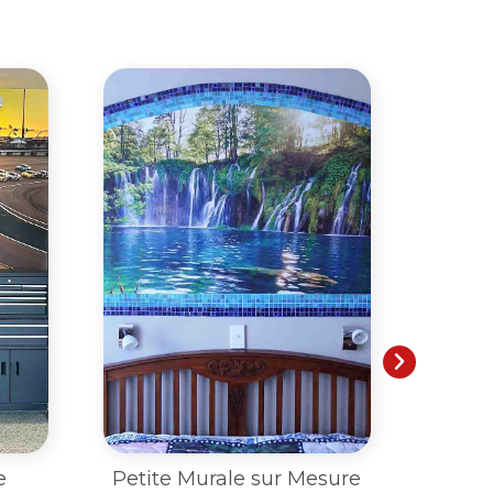
sure
Murale sur Mesure dans
Burea