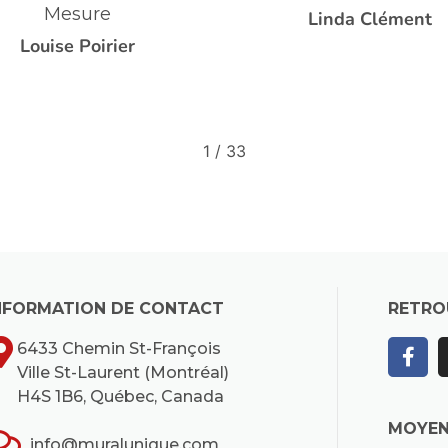
en Tête de Lit
Linda Clément
Jennifer Cattermol
2
/
33
NFORMATION DE CONTACT
RETRO
6433 Chemin St-François
Ville St-Laurent (Montréal)
H4S 1B6, Québec, Canada
MOYEN
info@muralunique.com