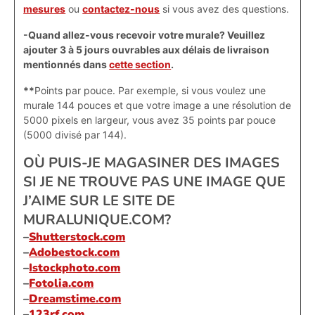
mesures
ou
contactez-nous
si vous avez des questions.
-Quand allez-vous recevoir votre murale? Veuillez
ajouter 3 à 5 jours ouvrables aux délais de livraison
mentionnés dans
cette section
.
**
Points par pouce. Par exemple, si vous voulez une
murale 144 pouces et que votre image a une résolution de
5000 pixels en largeur, vous avez 35 points par pouce
(5000 divisé par 144).
OÙ PUIS-JE MAGASINER DES IMAGES
SI JE NE TROUVE PAS UNE IMAGE QUE
J’AIME SUR LE SITE DE
MURALUNIQUE.COM?
–
Shutterstock.com
–
Adobestock.com
–
Istockphoto.com
–
Fotolia.com
–
Dreamstime.com
–
123rf.com