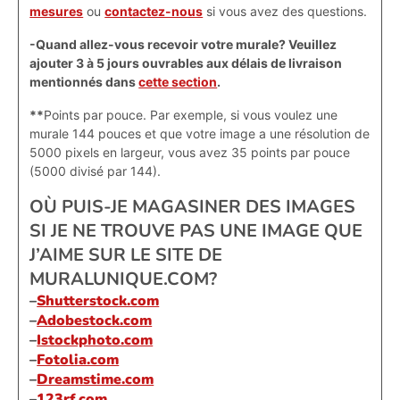
mesures
ou
contactez-nous
si vous avez des questions.
-Quand allez-vous recevoir votre murale? Veuillez
ajouter 3 à 5 jours ouvrables aux délais de livraison
mentionnés dans
cette section
.
**
Points par pouce. Par exemple, si vous voulez une
murale 144 pouces et que votre image a une résolution de
5000 pixels en largeur, vous avez 35 points par pouce
(5000 divisé par 144).
OÙ PUIS-JE MAGASINER DES IMAGES
SI JE NE TROUVE PAS UNE IMAGE QUE
J’AIME SUR LE SITE DE
MURALUNIQUE.COM?
–
Shutterstock.com
–
Adobestock.com
–
Istockphoto.com
–
Fotolia.com
–
Dreamstime.com
–
123rf.com