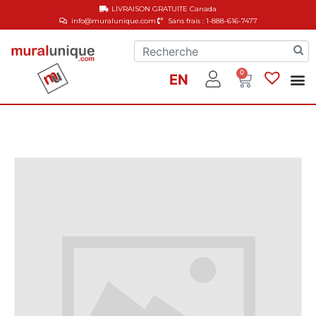
LIVRAISON GRATUITE
Canada
info@muralunique.com
Sans frais : 1-888-616-7477
0
EN