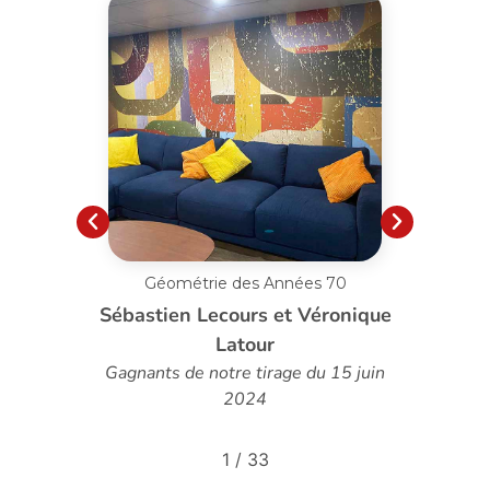
70
Pissenlit au Vent sur Mesure
ronique
Louise Poirier
15 juin
2
/
33