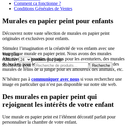
Comment ça fonctionne ?
Conditions Générales de Ventes
Murales en papier peint pour enfants
Découvrez notre vaste sélection de murales en papier peint
originales et exclusives pour enfants.
Stimulez l’imagination et la créativité de vos enfants avec une
magnifique murale en papier peint. Nous avons des murales
Voir plus
éducatives, des murales de pirates pour les aventuriers, des murales
Afficher
produits par page
de hockey pour les sportifs, des murales pour les princesses, des
Recherche pour :
Recherche
murales de félins de la jungle pour les amoureux des animaux, etc.
N’hésitez pas à
communiquer avec nous
si vous recherchez une
image en particulier qui n’est pas disponible sur notre site web.
Des murales en papier peint qui
rejoignent les intérêts de votre enfant
Une murale en papier peint est l’élément décoratif parfait pour
personnaliser la chambre de votre enfant.