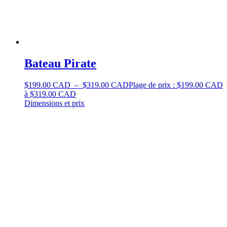
Bateau Pirate
$
199.00 CAD
–
$
319.00 CAD
Plage de prix : $199.00 CAD
à $319.00 CAD
Dimensions et prix