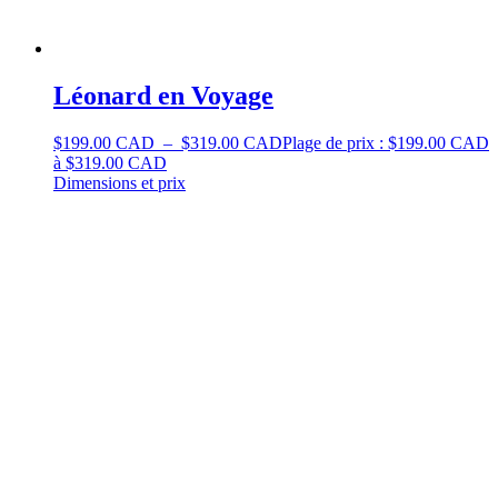
Léonard en Voyage
$
199.00 CAD
–
$
319.00 CAD
Plage de prix : $199.00 CAD
à $319.00 CAD
Dimensions et prix