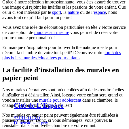
Grâce à notre sélection impressionnante, vous êtes assuré de trouver
une image qui rejoint les intérêts et les passions de votre enfant. Que
celui-ci soit intéressé par le
sport
, la
nature
ou de l’
espace
, nous
avons tout ce qu’il faut pour lui plaire!
Vous avez une idée de décoration particulière en tête ? Notre service
de conception de
murales sur mesure
vous permet de créer votre
propre murale personnalisée!
En manque d’inspiration pour trouver la thématique idéale pour
décorer la chambre de votre tout-petit? Découvrez notre
top 5 des
plus belles murales éducatives pour enfants
.
La facilité d’installation des murales en
papier peint
Nos murales décoratives sont préencollées afin de les rendre faciles
à installer et à désinstaller. Ainsi, lorsque votre enfant sera grand et
voudra installer une
murale pour adolescent
dans sa chambre, le
Cité de L’Espace
changement sera tout simple à réaliser!
Nos murales en papier peint peuvent également être réutilisées à
$
319.00 CAD
plusieurs reprises. Donc, si vous déménagez, vous pouvez la
Dimensions et prix
réinstaller dans la nouvelle chambre de votre enfant.