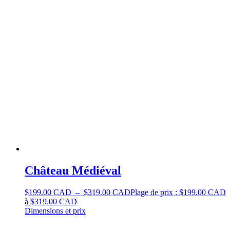
Château Médiéval
$
199.00 CAD
–
$
319.00 CAD
Plage de prix : $199.00 CAD
à $319.00 CAD
Dimensions et prix