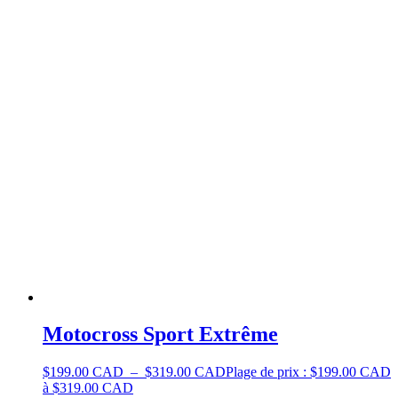
Motocross Sport Extrême
$
199.00 CAD
–
$
319.00 CAD
Plage de prix : $199.00 CAD
à $319.00 CAD