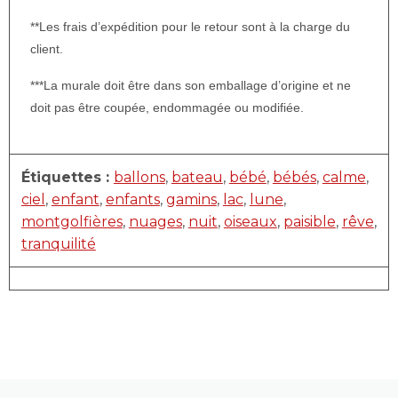
**Les frais d’expédition pour le retour sont à la charge du
client.
***La murale doit être dans son emballage d’origine et ne
doit pas être coupée, endommagée ou modifiée.
Étiquettes :
ballons
,
bateau
,
bébé
,
bébés
,
calme
,
ciel
,
enfant
,
enfants
,
gamins
,
lac
,
lune
,
montgolfières
,
nuages
,
nuit
,
oiseaux
,
paisible
,
rêve
,
tranquilité