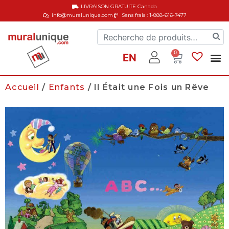
LIVRAISON GRATUITE
Canada
info@muralunique.com
Sans frais : 1-888-616-7477
0
EN
Accueil
/
Enfants
/ Il Était une Fois un Rêve