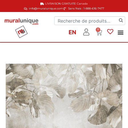
LIVRAISON GRATUITE
Canada
info@muralunique.com
Sans frais : 1-888-616-7477
0
EN