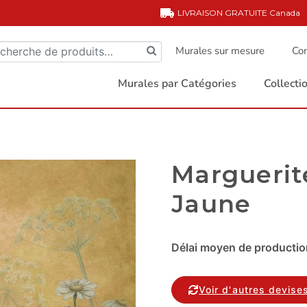
LIVRAISON GRATUITE
Canada
Murales sur mesure
Com
Murales par Catégories
Collect
Marguerit
Jaune
Délai moyen de production
Voir d'autres devise