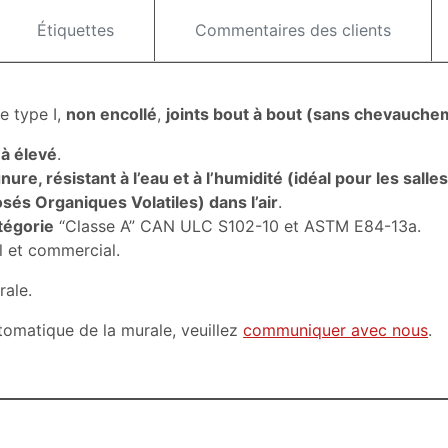
Étiquettes
Commentaires des clients
e type I,
non encollé
,
joints bout à bout (sans chevauche
 à élevé
.
gnure, résistant à l’eau et à l’humidité (idéal pour les sal
s Organiques Volatiles) dans l’air
.
tégorie
“Classe A” CAN ULC S102-10 et ASTM E84-13a.
l et commercial.
rale.
utomatique de la murale, veuillez
communiquer avec nous
.