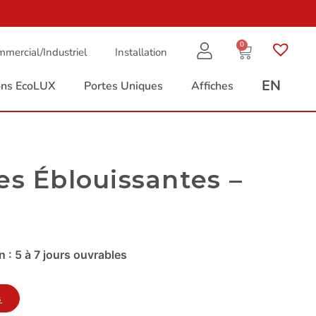
0
mercial/Industriel
Installation
EN
ions EcoLUX
Portes Uniques
Affiches
es Éblouissantes –
 : 5 à 7 jours ouvrables
s