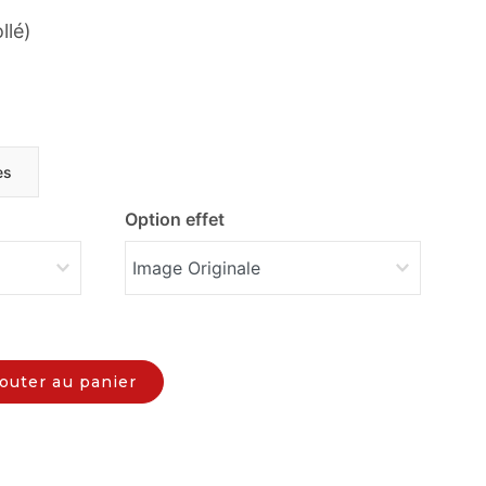
llé)
es
Option effet
outer au panier