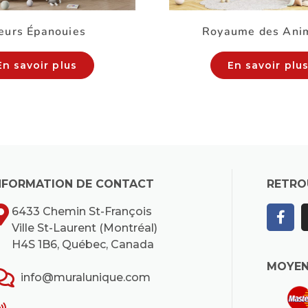
eurs Épanouies
Royaume des Ani
En savoir plus
En savoir plu
NFORMATION DE CONTACT
RETRO
6433 Chemin St-François
Ville St-Laurent (Montréal)
H4S 1B6, Québec, Canada
MOYEN
info@muralunique.com