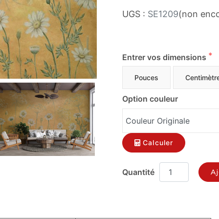
UGS :
SE1209
(non enco
Entrer vos dimensions
Pouces
Centimètr
Option couleur
Calculer
Aj