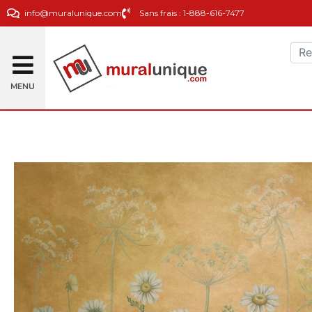
info@muralunique.com
Sans frais : 1-888-616-7477
MENU