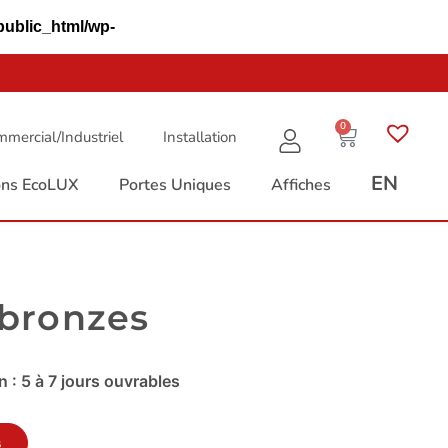
public_html/wp-
0
mercial/Industriel
Installation
EN
ions EcoLUX
Portes Uniques
Affiches
 bronzes
 : 5 à 7 jours ouvrables
s