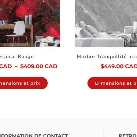
Espace Rouge
Marbre Tranquillité In
 CAD
–
$
409.00 CAD
$
449.00 CA
mensions et prix
Dimensions et p
NFORMATION DE CONTACT
RETRO