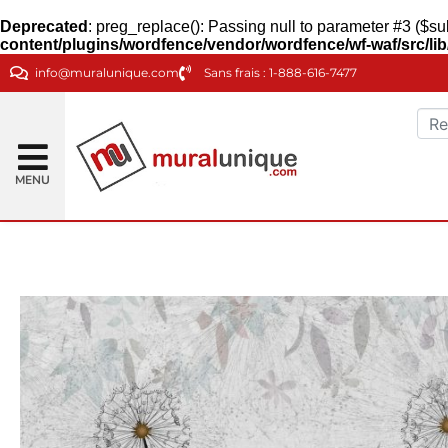
Deprecated
: preg_replace(): Passing null to parameter #3 ($sub
content/plugins/wordfence/vendor/wordfence/wf-waf/src/lib
info@muralunique.com
Sans frais : 1-888-616-7477
MENU