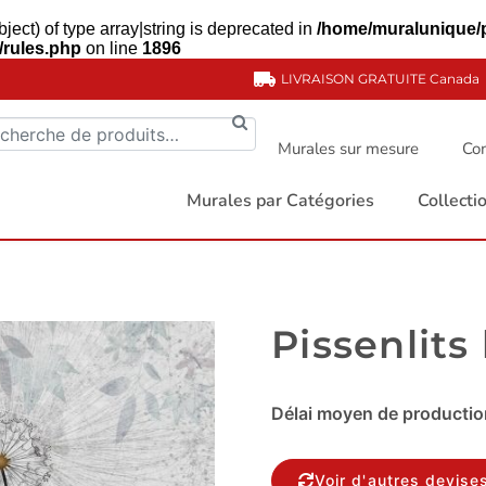
ject) of type array|string is deprecated in
/home/muralunique/
/rules.php
on line
1896
LIVRAISON GRATUITE
Canada
Murales sur mesure
Com
Murales par Catégories
Collect
Pissenlits
Délai moyen de production
Voir d'autres devise