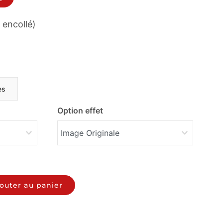
 encollé)
es
Option effet
outer au panier