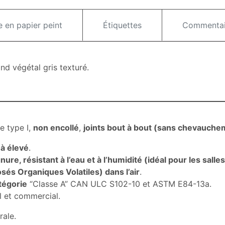
e en papier peint
Étiquettes
Commentair
ond végétal gris texturé.
e type I,
non encollé
,
joints bout à bout (sans chevauche
 à élevé
.
gnure, résistant à l’eau et à l’humidité (idéal pour les sal
s Organiques Volatiles) dans l’air
.
tégorie
“Classe A” CAN ULC S102-10 et ASTM E84-13a.
l et commercial.
rale.