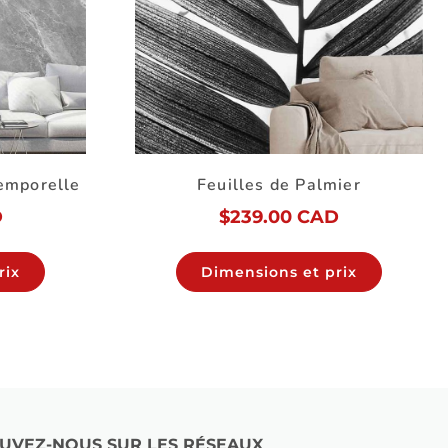
temporelle
Feuilles de Palmier
D
$
239.00 CAD
rix
Dimensions et prix
UVEZ-NOUS SUR LES RÉSEAUX