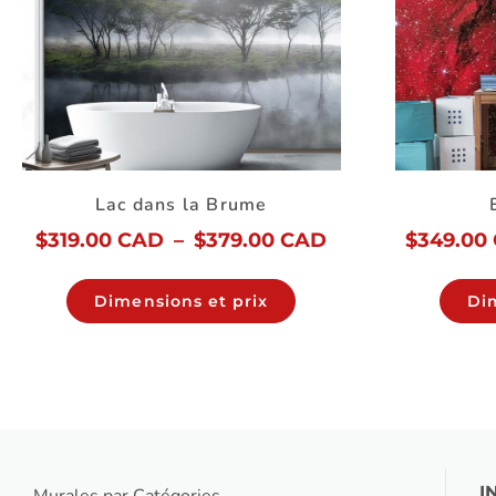
Lac dans la Brume
$
319.00 CAD
–
$
379.00 CAD
$
349.00
Dimensions et prix
Di
I
Murales par Catégories