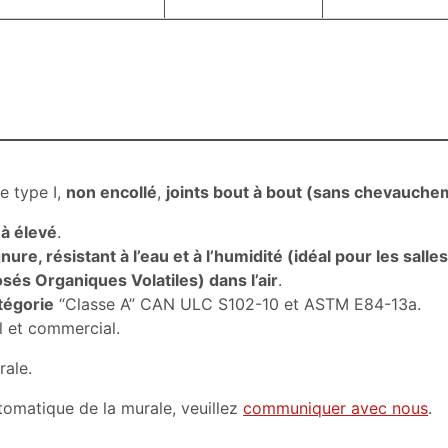
e type I,
non encollé
,
joints bout à bout (sans chevauche
 à élevé
.
gnure, résistant à l’eau et à l’humidité (idéal pour les sal
s Organiques Volatiles) dans l’air
.
tégorie
“Classe A” CAN ULC S102-10 et ASTM E84-13a.
l et commercial.
rale.
utomatique de la murale, veuillez
communiquer avec nous
.