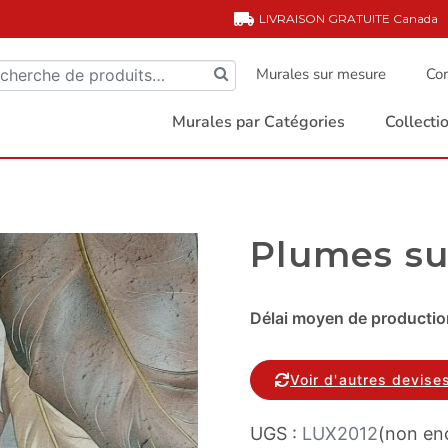
LIVRAISON GRATUITE
Canada
Murales sur mesure
Com
Murales par Catégories
Collect
Plumes su
Délai moyen de production
Voir d'autres devise
UGS :
LUX2012
(non enc