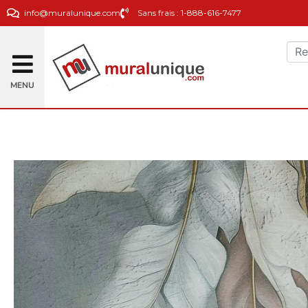
info@muralunique.com
Sans frais : 1-888-616-7477
MENU