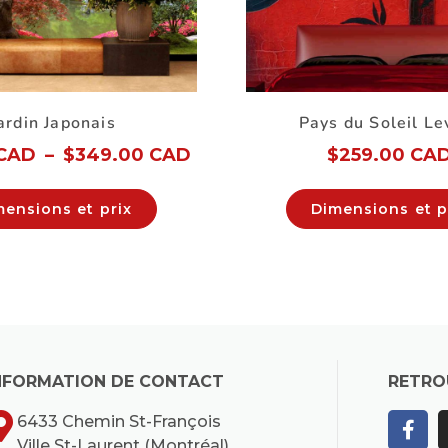
ardin Japonais
Pays du Soleil Le
 CAD
–
$
349.00 CAD
$
259.00 CA
mensions et prix
Dimensions et p
NFORMATION DE CONTACT
RETRO
6433 Chemin St-François
Ville St-Laurent (Montréal)