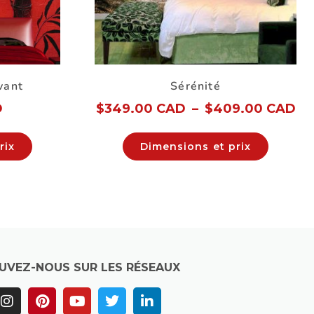
vant
Sérénité
D
$
349.00 CAD
–
$
409.00 CAD
rix
Dimensions et prix
UVEZ-NOUS SUR LES RÉSEAUX