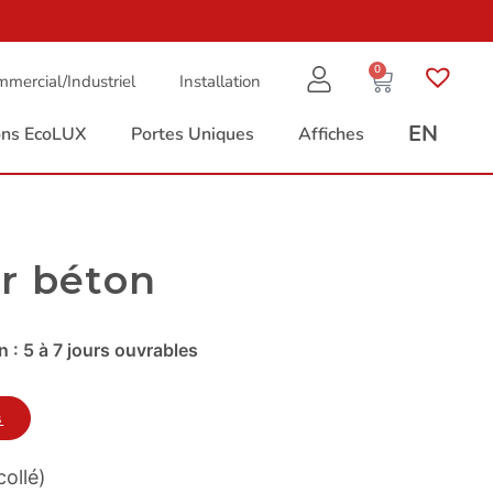
0
mercial/Industriel
Installation
EN
ions EcoLUX
Portes Uniques
Affiches
r béton
 : 5 à 7 jours ouvrables
s
ollé)