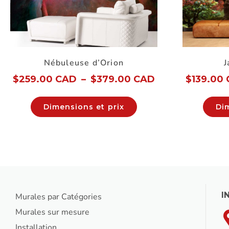
Nébuleuse d’Orion
J
$
259.00 CAD
–
$
379.00 CAD
$
139.00
Dimensions et prix
Di
I
Murales par Catégories
Murales sur mesure
Installation