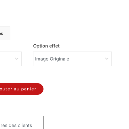
es
Option effet
outer au panier
es des clients