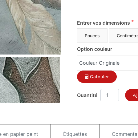
Entrer vos dimensions
Pouces
Centimètr
Option couleur
Calculer
Aj
e en papier peint
Étiquettes
Commentair