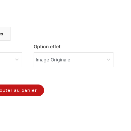
es
Option effet
outer au panier