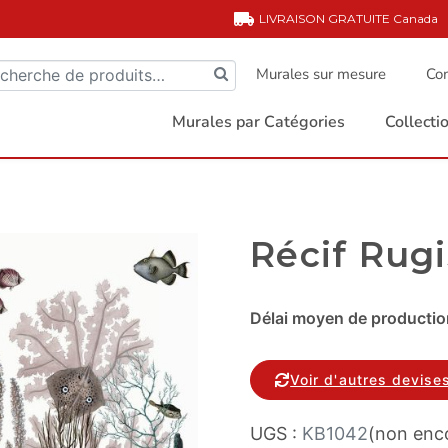
LIVRAISON GRATUITE
Canada
Murales sur mesure
Com
Murales par Catégories
Collect
Récif Rugi
Délai moyen de production
Voir d'autres devise
UGS :
KB1042
(non enco