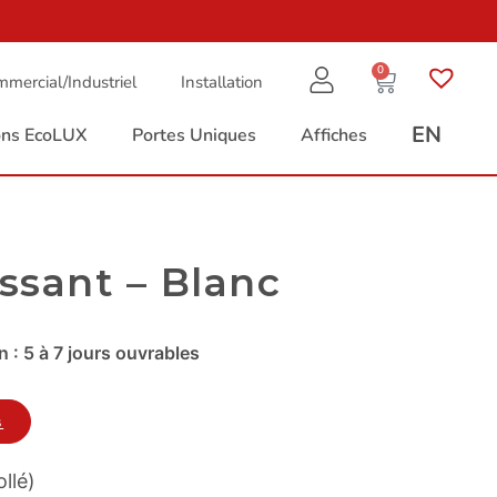
0
mercial/Industriel
Installation
EN
ions EcoLUX
Portes Uniques
Affiches
ssant – Blanc
 : 5 à 7 jours ouvrables
s
llé)