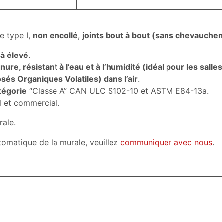
e type I,
non encollé
,
joints bout à bout (sans chevauche
 à élevé
.
gnure, résistant à l’eau et à l’humidité (idéal pour les sal
s Organiques Volatiles) dans l’air
.
tégorie
“Classe A” CAN ULC S102-10 et ASTM E84-13a.
l et commercial.
rale.
utomatique de la murale, veuillez
communiquer avec nous
.