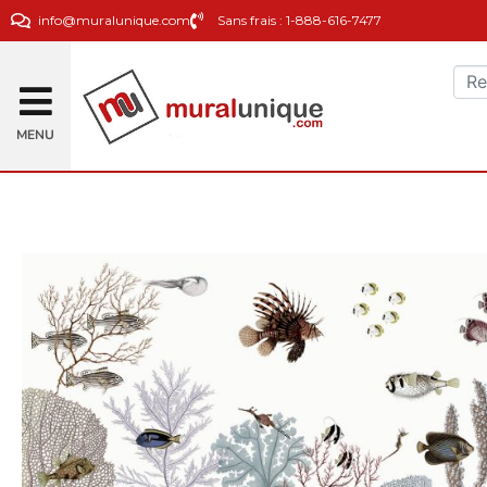
info@muralunique.com
Sans frais : 1-888-616-7477
MENU