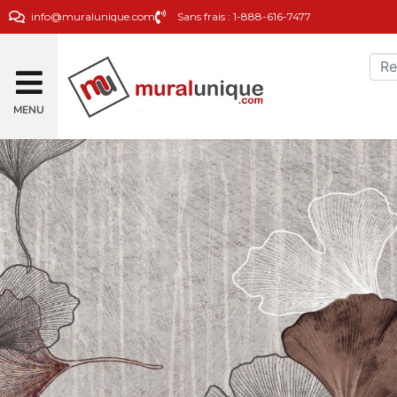
info@muralunique.com
Sans frais : 1-888-616-7477
MENU