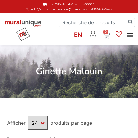
LIVRAISON GRATUITE
Canada
info@muralunique.com
Sans frais : 1-888-616-7477
0
EN
Ginette Malouin
Afficher
produits par page