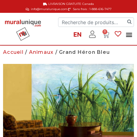
LIVRAISON GRATUITE
Canada
info@muralunique.com
Sans frais : 1-888-616-7477
0
EN
Accueil
/
Animaux
/ Grand Héron Bleu