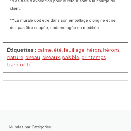
**Les frais d’expédition pour le retour sont à la charge du
client.
***La murale doit être dans son emballage d’origine et ne
doit pas être coupée, endommagée ou modifiée.
Étiquettes :
calme
,
été
,
feuillage
,
héron
,
hérons
,
nature
,
oiseau
,
oiseaux
,
paisible
,
printemps
,
tranquilité
Murales par Catégories