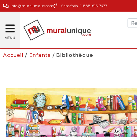
info@muralunique.com
Sans frais : 1-888-616-7477
MENU
Accueil
/
Enfants
/ Bibliothèque