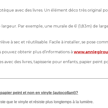
iotèque avec des livres. Un élément déco très original 
largeur. Par exemple, une murale de 6′ (1,83m) de largeu
ève à sec et réutilisable. Facile à installer, se pose comm
us pouvez obtenir plus d’informations à
www.anniegiro
s avec des livres, tapisserie pour enfants, papier peint
apier peint et non en vinyle (autocollant)?
iste que le vinyle et résiste plus longtemps à la lumière.