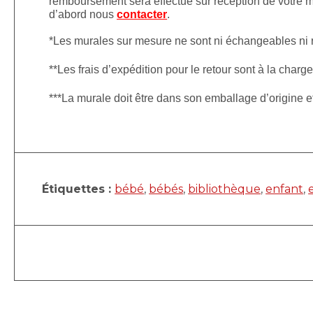
remboursement sera effectué sur réception de votre mu
d’abord nous
contacter
.
*Les murales sur mesure ne sont ni échangeables ni
**Les frais d’expédition pour le retour sont à la charge
***La murale doit être dans son emballage d’origine 
Étiquettes :
bébé
,
bébés
,
bibliothèque
,
enfant
,