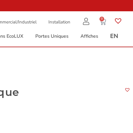
0
mercial/Industriel
Installation
EN
ions EcoLUX
Portes Uniques
Affiches
èque