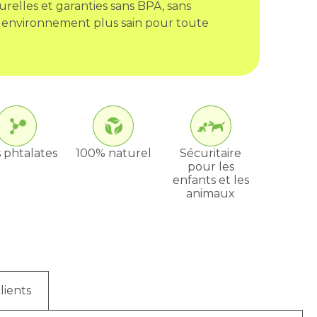
urelles et garanties sans BPA, sans
 environnement plus sain pour toute
 phtalates
100% naturel
Sécuritaire
pour les
enfants et les
animaux
lients