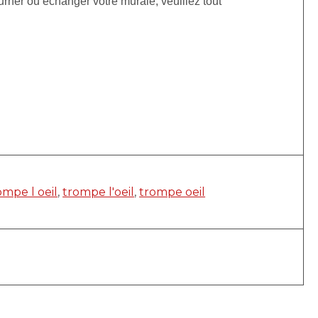
urner ou échanger votre murale, veuillez tout
ompe l oeil
,
trompe l'oeil
,
trompe oeil