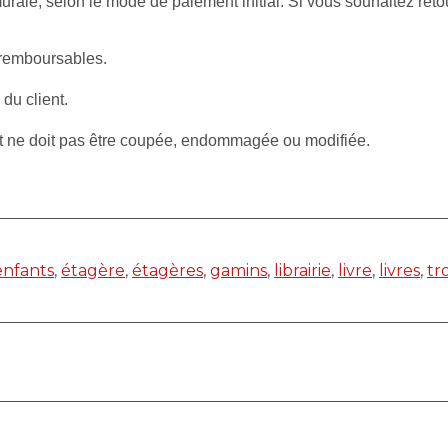
rale, selon le mode de paiement initial. Si vous souhaitez reto
 remboursables.
 du client.
et ne doit pas être coupée, endommagée ou modifiée.
enfants
,
étagère
,
étagères
,
gamins
,
librairie
,
livre
,
livres
,
tr