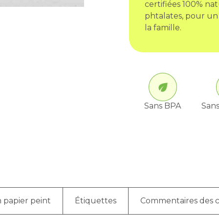
certifiées 100% nat
phtalates, pour un
la famille.
Sans BPA
Sans
 papier peint
Étiquettes
Commentaires des c