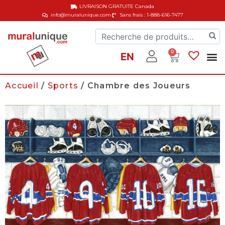
LIVRAISON GRATUITE
Canada
info@muralunique.com
Sans frais : 1-888-616-7477
0
EN
Accueil
/
Sports
/ Chambre des Joueurs