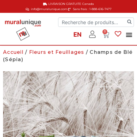
LIVRAISON GRATUITE
Canada
info@muralunique.com
Sans frais : 1-888-616-7477
0
EN
Accueil
/
Fleurs et Feuillages
/ Champs de Blé
(Sépia)