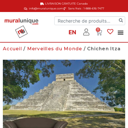
LIVRAISON GRATUITE
Canada
info@muralunique.com
Sans frais : 1-888-616-7477
0
EN
Accueil
/
Merveilles du Monde
/ Chichen Itza