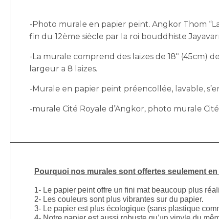
-Photo murale en papier peint. Angkor Thom “La G
fin du 12ème siècle par la roi bouddhiste Jayavar
-La murale comprend des laizes de 18″ (45cm) de 
largeur a 8 laizes.
-Murale en papier peint préencollée, lavable, s’enl
-murale Cité Royale d’Angkor, photo murale Cit
Pourquoi nos murales sont offertes seulement en p
1- Le papier peint offre un fini mat beaucoup plus réal
2- Les couleurs sont plus vibrantes sur du papier.
3- Le papier est plus écologique (sans plastique comm
4- Notre papier est aussi robuste qu’un vinyle du mê