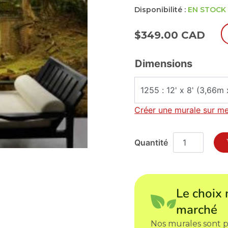
Disponibilité :
EN STOCK
$
349.00 CAD
Dimensions
Créer une murale sur m
Le choix 
marché
Nos murales sont p