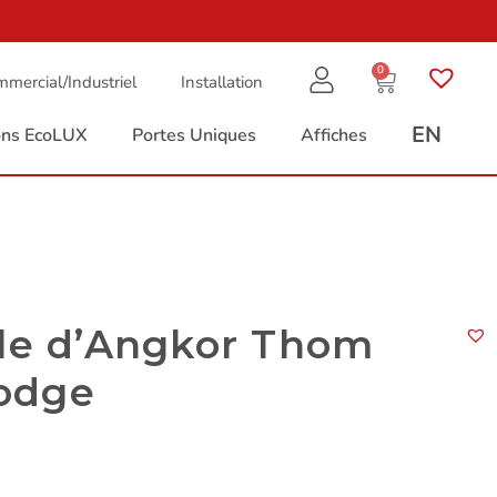
0
mercial/Industriel
Installation
EN
ions EcoLUX
Portes Uniques
Affiches
ale d’Angkor Thom
odge