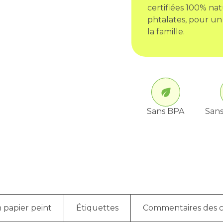
certifiées 100% nat
phtalates, pour un
la famille.
Sans BPA
Sans
 papier peint
Étiquettes
Commentaires des c