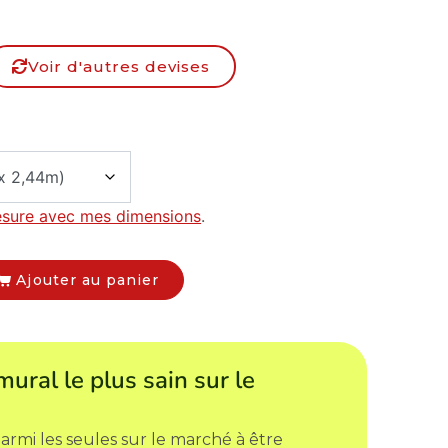
Voir d'autres devises
esure avec mes dimensions
.
Ajouter au panier
mural le plus sain sur le
armi les seules sur le marché à être