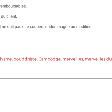
 remboursables.
 du client.
et ne doit pas être coupée, endommagée ou modifiée.
hisme
,
bouddhiste
,
Cambodge
,
merveilles
,
merveilles d