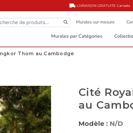
LIVRAISON GRATUITE
Canada
Murales sur mesure
Com
Murales par Catégories
Collect
’Angkor Thom au Cambodge
Cité Roy
au Camb
Modèle :
N/D