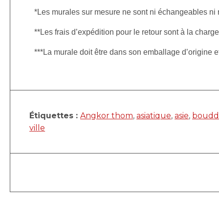
*Les murales sur mesure ne sont ni échangeables ni
**Les frais d’expédition pour le retour sont à la charge
***La murale doit être dans son emballage d’origine 
Étiquettes :
Angkor thom
,
asiatique
,
asie
,
boudd
ville