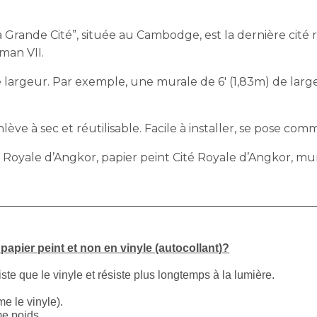
rande Cité”, située au Cambodge, est la dernière cité ro
man VII.
largeur. Par exemple, une murale de 6′ (1,83m) de largeu
ève à sec et réutilisable. Facile à installer, se pose comm
é Royale d’Angkor, papier peint Cité Royale d’Angkor,
apier peint et non en vinyle (autocollant)?
iste que le vinyle et résiste plus longtemps à la lumière.
e le vinyle).
me poids.