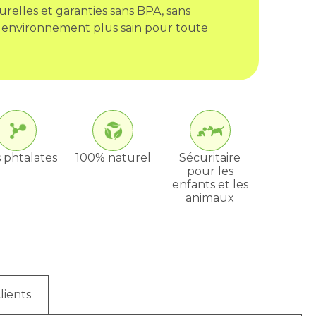
urelles et garanties sans BPA, sans
 environnement plus sain pour toute
 phtalates
100% naturel
Sécuritaire
pour les
enfants et les
animaux
lients