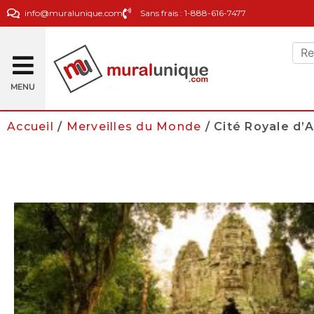
info@muralunique.com
Sans frais : 1-888-616-7477
MENU
Accueil
/
Merveilles du Monde
/ Cité Royale d