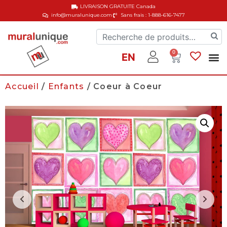
LIVRAISON GRATUITE
Canada
info@muralunique.com
Sans frais : 1-888-616-7477
0
EN
Accueil
/
Enfants
/ Coeur à Coeur