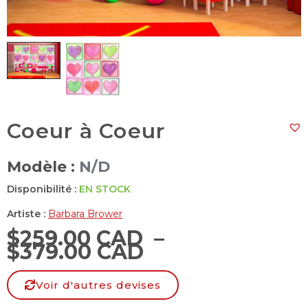
Coeur à Coeur
Modèle :
N/D
Disponibilité :
EN STOCK
Artiste :
Barbara Brower
$
259.00 CAD
–
$
379.00 CAD
Voir d'autres devises