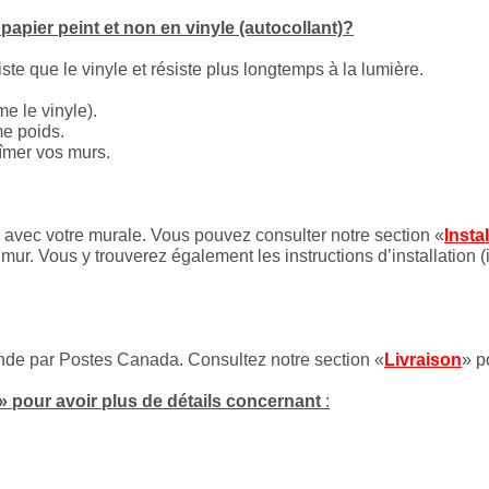
apier peint et non en vinyle (autocollant)?
iste que le vinyle et résiste plus longtemps à la lumière.
e le vinyle).
me poids.
bîmer vos murs.
es avec votre murale. Vous pouvez consulter notre section «
Insta
mur. Vous y trouverez également les instructions d’installation (
onde par Postes Canada. Consultez notre section «
Livraison
» p
» pour avoir plus de détails concernant
: