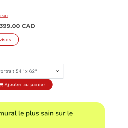
neau
399.00 CAD
vises
Ajouter au panier
mural le plus sain sur le