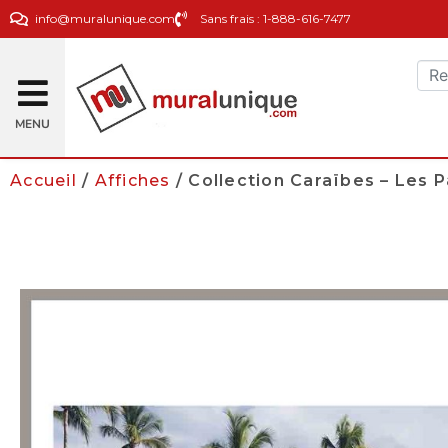
info@muralunique.com
Sans frais : 1-888-616-7477
MENU
Accueil
/
Affiches
/ Collection Caraïbes – Les 