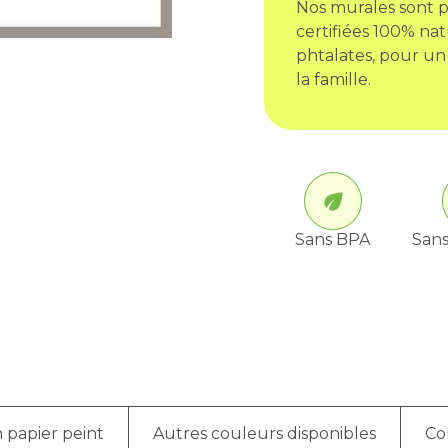
Nos murales sont p
certifiées 100% nat
phtalates, pour un
la famille.
Sans BPA
Sans
 papier peint
Autres couleurs disponibles
Co