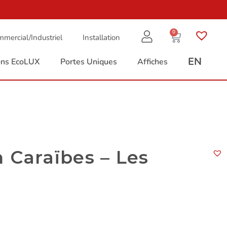
0
mercial/Industriel
Installation
EN
ions EcoLUX
Portes Uniques
Affiches
n Caraïbes – Les