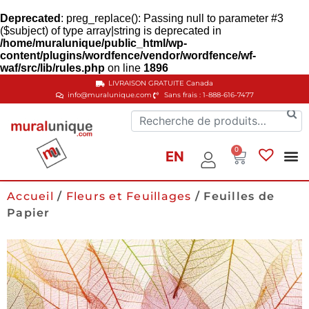
Deprecated
: preg_replace(): Passing null to parameter #3
($subject) of type array|string is deprecated in
/home/muralunique/public_html/wp-
content/plugins/wordfence/vendor/wordfence/wf-
waf/src/lib/rules.php
on line
1896
LIVRAISON GRATUITE
Canada
info@muralunique.com
Sans frais : 1-888-616-7477
0
EN
Accueil
/
Fleurs et Feuillages
/ Feuilles de
Papier