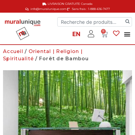
LIVRAISON GRATUITE
Canada
info@muralunique.com
Sans frais : 1-888-616-7477
0
EN
Accueil
/
Oriental | Religion |
Spiritualité
/ Forêt de Bambou