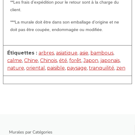
**Les frais d’expédition pour le retour sont à la charge du
client.
***La murale doit être dans son emballage d’origine et ne
doit pas être coupée, endommagée ou modifiée.
Étiquettes :
arbres
,
asiatique
,
asie
,
bambous
,
calme
,
Chine
,
Chinois
,
été
,
forêt
,
Japon
,
japonais
,
nature
,
oriental
,
paisible
,
paysage
,
tranquilité
,
zen
Murales par Catégories