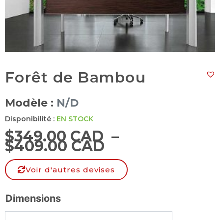
Forêt de Bambou
Modèle :
N/D
Disponibilité :
EN STOCK
$
349.00 CAD
–
$
409.00 CAD
Voir d'autres devises
Dimensions