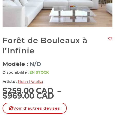
Forêt de Bouleaux à
l’Infinie
Modèle :
N/D
Disponibilité :
EN STOCK
Artiste :
Donn Petelka
$
259.00 CAD
–
$
969.00 CAD
Voir d'autres devises