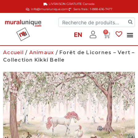
LIVRAISON GRATUITE
Canada
info@muralunique.com
Sans frais : 1-888-616-7477
0
EN
Accueil
/
Animaux
/ Forêt de Licornes – Vert –
Collection Kikki Belle