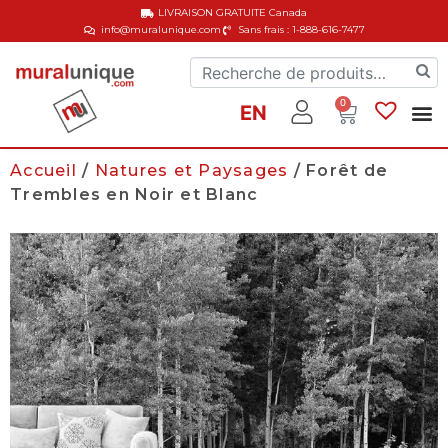
LIVRAISON GRATUITE
Canada
info@muralunique.com
Sans frais : 1-888-616-7477
0
EN
Accueil
/
Natures et Paysages
/ Forêt de
Trembles en Noir et Blanc