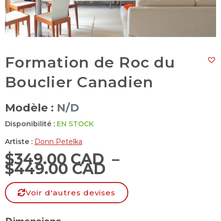
Formation de Roc du
Bouclier Canadien
Modèle :
N/D
Disponibilité :
EN STOCK
Artiste :
Donn Petelka
$
349.00 CAD
–
$
449.00 CAD
Voir d'autres devises