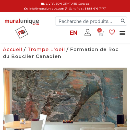
LIVRAISON GRATUITE
Canada
info@muralunique.com
Sans frais : 1-888-616-7477
0
EN
Accueil
/
Trompe L'oeil
/ Formation de Roc
du Bouclier Canadien