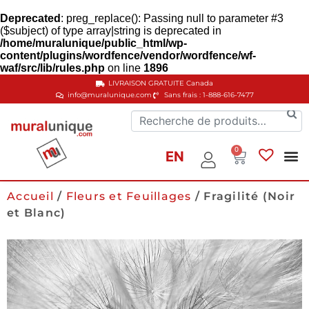
Deprecated
: preg_replace(): Passing null to parameter #3
($subject) of type array|string is deprecated in
/home/muralunique/public_html/wp-
content/plugins/wordfence/vendor/wordfence/wf-
waf/src/lib/rules.php
on line
1896
LIVRAISON GRATUITE
Canada
info@muralunique.com
Sans frais : 1-888-616-7477
0
EN
Accueil
/
Fleurs et Feuillages
/ Fragilité (Noir
et Blanc)