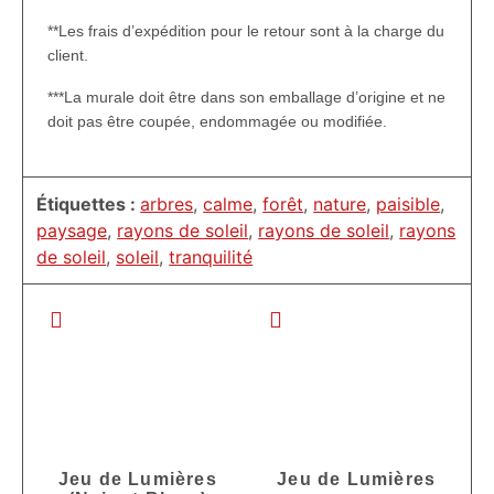
**Les frais d’expédition pour le retour sont à la charge du
client.
***La murale doit être dans son emballage d’origine et ne
doit pas être coupée, endommagée ou modifiée.
Étiquettes :
arbres
,
calme
,
forêt
,
nature
,
paisible
,
paysage
,
rayons de soleil
,
rayons de soleil
,
rayons
de soleil
,
soleil
,
tranquilité
Jeu de Lumières
Jeu de Lumières