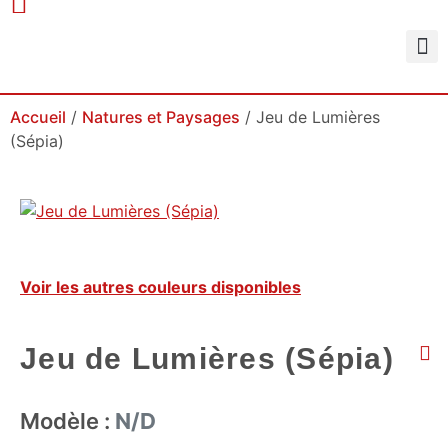
Murales
Murales
Collections
Créer vo
Commen
Conditions
Accueil
/
Natures et Paysages
/ Jeu de Lumières
(Sépia)
Voir les autres couleurs disponibles
Jeu de Lumières (Sépia)
Modèle :
N/D