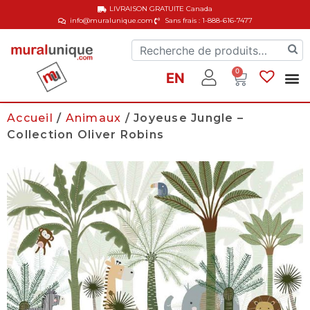
LIVRAISON GRATUITE
Canada
info@muralunique.com
Sans frais : 1-888-616-7477
0
EN
Accueil
/
Animaux
/ Joyeuse Jungle –
Collection Oliver Robins