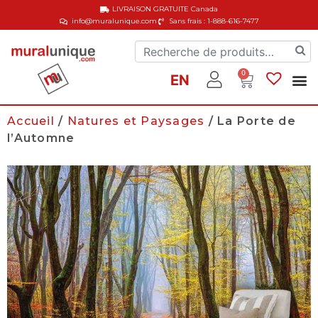
LIVRAISON GRATUITE
Canada
info@muralunique.com
Sans frais : 1-888-616-7477
0
EN
Accueil
/
Natures et Paysages
/ La Porte de
l’Automne