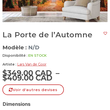
La Porte de l’Automne
Modèle :
N/D
Disponibilité :
EN STOCK
Artiste :
Lars Van de Goor
$
349.00 CAD
–
$
409.00 CAD
Voir d'autres devises
Dimensions