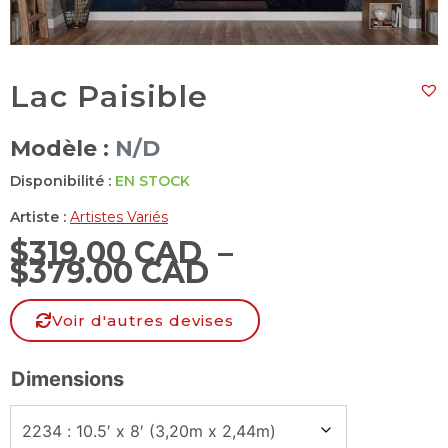
Lac Paisible
Modèle :
N/D
Disponibilité :
EN STOCK
Artiste :
Artistes Variés
$
319.00 CAD
–
$
379.00 CAD
Voir d'autres devises
Dimensions