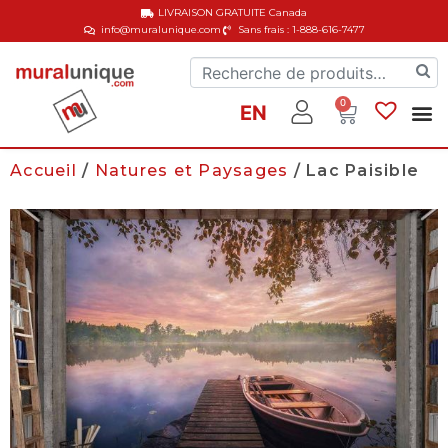
LIVRAISON GRATUITE
Canada
info@muralunique.com
Sans frais : 1-888-616-7477
0
EN
Accueil
/
Natures et Paysages
/ Lac Paisible