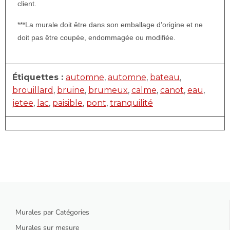
client.
***La murale doit être dans son emballage d’origine et ne
doit pas être coupée, endommagée ou modifiée.
Étiquettes :
automne
,
automne
,
bateau
,
brouillard
,
bruine
,
brumeux
,
calme
,
canot
,
eau
,
jetee
,
lac
,
paisible
,
pont
,
tranquilité
Murales par Catégories
Murales sur mesure