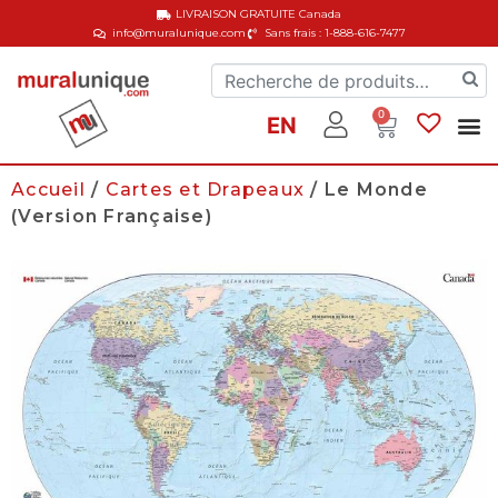
LIVRAISON GRATUITE
Canada
info@muralunique.com
Sans frais : 1-888-616-7477
0
EN
Accueil
/
Cartes et Drapeaux
/ Le Monde
(Version Française)