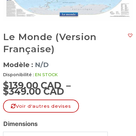
Le Monde (Version
Française)
Modèle :
N/D
Disponibilité :
EN STOCK
$
139.00 CAD
–
$
349.00 CAD
Voir d'autres devises
Dimensions