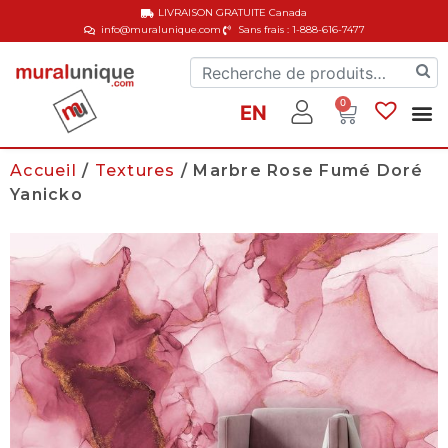
LIVRAISON GRATUITE
Canada
info@muralunique.com
Sans frais : 1-888-616-7477
0
EN
Accueil
/
Textures
/ Marbre Rose Fumé Doré
Yanicko