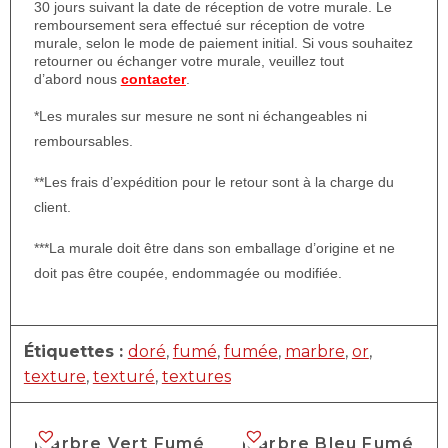
30 jours suivant la date de réception de votre murale. Le
remboursement sera effectué sur réception de votre
murale, selon le mode de paiement initial. Si vous souhaitez
retourner ou échanger votre murale, veuillez tout
d’abord nous
contacter
.
*Les murales sur mesure ne sont ni échangeables ni
remboursables.
**Les frais d’expédition pour le retour sont à la charge du
client.
***La murale doit être dans son emballage d’origine et ne
doit pas être coupée, endommagée ou modifiée.
Étiquettes :
doré
,
fumé
,
fumée
,
marbre
,
or
,
texture
,
texturé
,
textures
Marbre Vert Fumé
Marbre Bleu Fumé