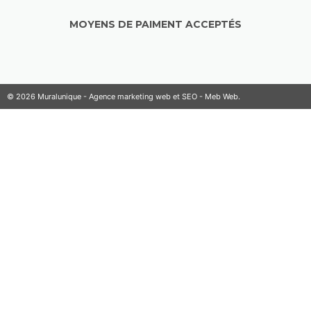
MOYENS DE PAIMENT ACCEPTÉS
© 2026 Muralunique - Agence marketing web et SEO -
Meb Web
.