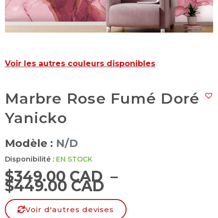
Voir les autres couleurs disponibles
Marbre Rose Fumé Doré
Yanicko
Modèle :
N/D
Disponibilité :
EN STOCK
$
349.00 CAD
–
$
449.00 CAD
Voir d'autres devises