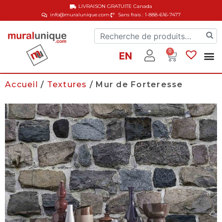
LIVRAISON GRATUITE
Canada
info@muralunique.com
Sans frais : 1-888-616-7477
0
EN
Accueil
/
Textures
/ Mur de Forteresse