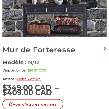
Mur de Forteresse
Modèle :
N/D
Disponibilité :
EN STOCK
Artiste :
Donn Petelka
$
349.00 CAD
–
$
409.00 CAD
Voir d'autres devises