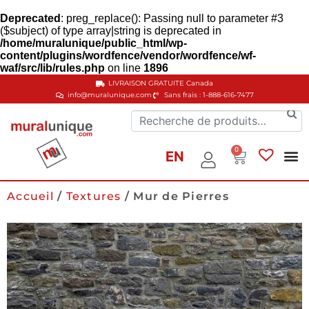
Deprecated
: preg_replace(): Passing null to parameter #3
($subject) of type array|string is deprecated in
/home/muralunique/public_html/wp-
content/plugins/wordfence/vendor/wordfence/wf-
waf/src/lib/rules.php
on line
1896
LIVRAISON GRATUITE
Canada
info@muralunique.com
Sans frais : 1-888-616-7477
0
EN
Accueil
/
Textures
/ Mur de Pierres