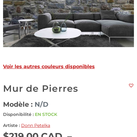
Voir les autres couleurs disponibles
Mur de Pierres
Modèle :
N/D
Disponibilité :
EN STOCK
Artiste :
Donn Petelka
$
219.00 CAD
–