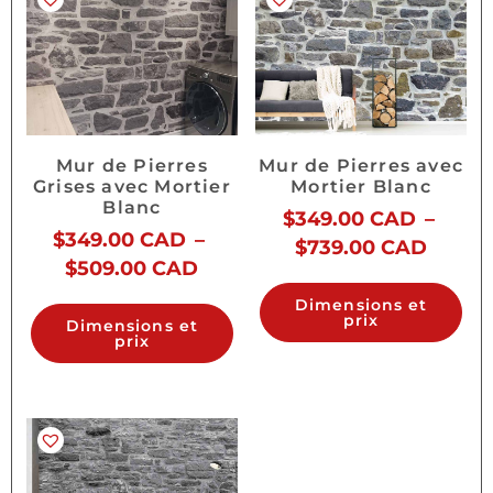
Mur de Pierres
Mur de Pierres avec
Grises avec Mortier
Mortier Blanc
Blanc
$
349.00 CAD
–
$
349.00 CAD
–
$
739.00 CAD
$
509.00 CAD
Dimensions et
prix
Dimensions et
prix