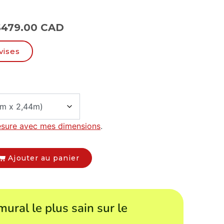
$
479.00 CAD
vises
esure avec mes dimensions
.
Ajouter au panier
mural le plus sain sur le