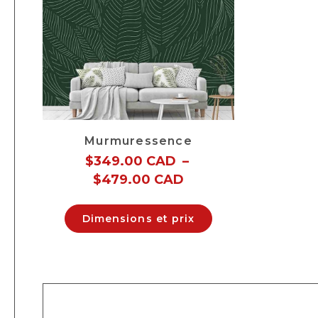
Murmuressence
$
349.00 CAD
–
$
479.00 CAD
Dimensions et prix