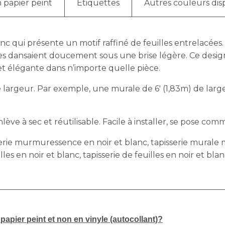
 papier peint
Étiquettes
Autres couleurs dis
 qui présente un motif raffiné de feuilles entrelacées.
 dansaient doucement sous une brise légère. Ce design i
t élégante dans n’importe quelle pièce.
largeur. Par exemple, une murale de 6′ (1,83m) de largeu
ève à sec et réutilisable. Facile à installer, se pose comm
rie murmuressence en noir et blanc, tapisserie murale 
s en noir et blanc, tapisserie de feuilles en noir et bla
apier peint et non en vinyle (autocollant)?