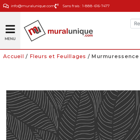
info@muralunique.com
Sans frais : 1-888-616-7477
MENU
Accueil
/
Fleurs et Feuillages
/ Murmuressence 