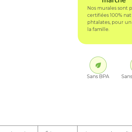
marché
Nos murales sont p
certifiées 100% nat
phtalates, pour un
la famille.
Sans BPA
Sans