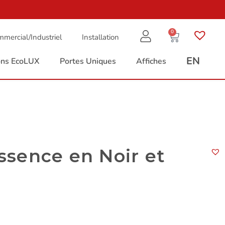
0
mercial/Industriel
Installation
EN
ions EcoLUX
Portes Uniques
Affiches
sence en Noir et