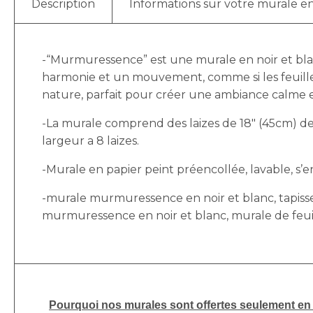
Description
Informations sur votre murale en
-“Murmuressence” est une murale en noir et blanc
harmonie et un mouvement, comme si les feuilles
nature, parfait pour créer une ambiance calme e
-La murale comprend des laizes de 18″ (45cm) de 
largeur a 8 laizes.
-Murale en papier peint préencollée, lavable, s’enl
-murale murmuressence en noir et blanc, tapisse
murmuressence en noir et blanc, murale de feuille
Pourquoi nos murales sont offertes seulement en p