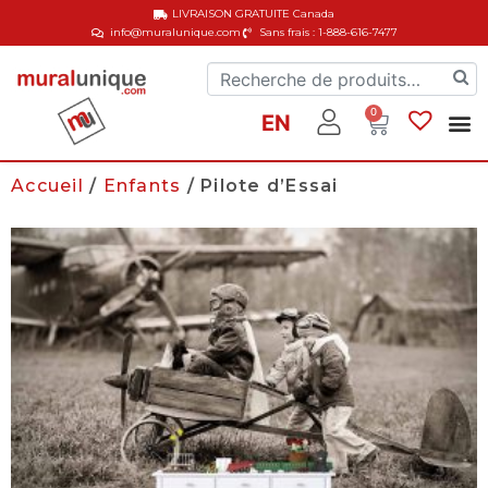
LIVRAISON GRATUITE
Canada
info@muralunique.com
Sans frais : 1-888-616-7477
0
EN
Accueil
/
Enfants
/ Pilote d’Essai