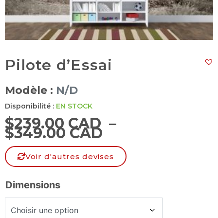
Pilote d’Essai
Modèle :
N/D
Disponibilité :
EN STOCK
$
239.00 CAD
–
$
349.00 CAD
Voir d'autres devises
Dimensions