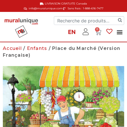
LIVRAISON GRATUITE
Canada
info@muralunique.com
Sans frais : 1-888-616-7477
0
EN
Accueil
/
Enfants
/ Place du Marché (Version
Française)