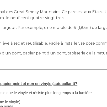
nal des Great Smoky Mountains. Ce parc est aux États-Un
ille neuf cent quatre-vingt trois.
largeur. Par exemple, une murale de 6′ (1,83m) de largeu
ève à sec et réutilisable. Facile à installer, se pose comm
d’un pont, papier peint d’un pont, tapisserie de la natu
apier peint et non en vinyle (autocollant)?
iste que le vinyle et résiste plus longtemps à la lumière.
e le vinyle).
me poids.