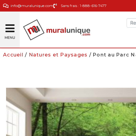
info@muralunique.com
Sans frais : 1-888-616-7477
MENU
Accueil
/
Natures et Paysages
/ Pont au Parc 