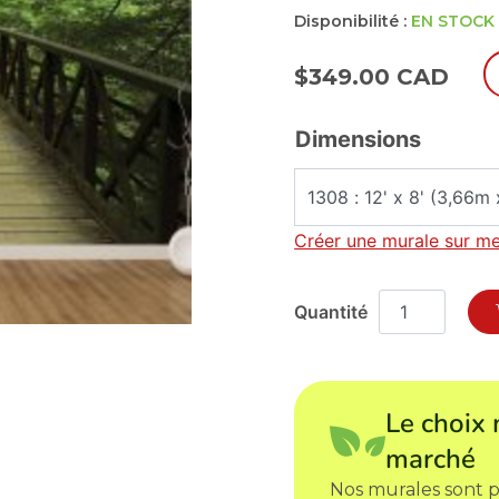
Disponibilité :
EN STOCK
$
349.00 CAD
Dimensions
Créer une murale sur m
Le choix 
marché
Nos murales sont p