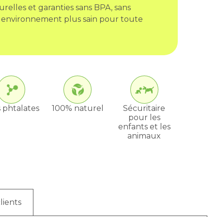
urelles et garanties sans BPA, sans
 environnement plus sain pour toute
 phtalates
100% naturel
Sécuritaire
pour les
enfants et les
animaux
lients