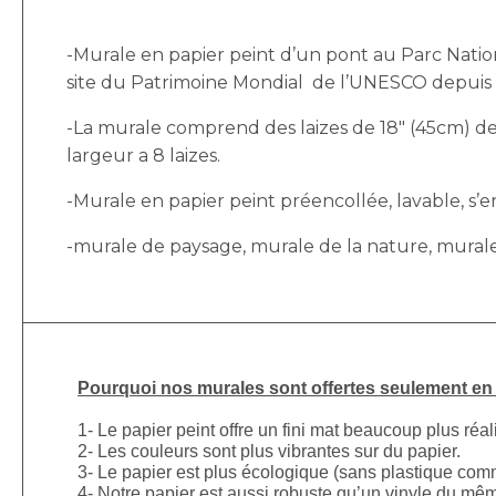
-Murale en papier peint d’un pont au Parc Natio
site du Patrimoine Mondial de l’UNESCO depuis m
-La murale comprend des laizes de 18″ (45cm) de 
largeur a 8 laizes.
-Murale en papier peint préencollée, lavable, s’enl
-murale de paysage, murale de la nature, murale 
Pourquoi nos murales sont offertes seulement en p
1- Le papier peint offre un fini mat beaucoup plus réal
2- Les couleurs sont plus vibrantes sur du papier.
3- Le papier est plus écologique (sans plastique comm
4- Notre papier est aussi robuste qu’un vinyle du mê