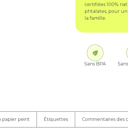
certifiées 100% nat
phtalates, pour un
la famille.
Sans BPA
Sans
 papier peint
Étiquettes
Commentaires des c