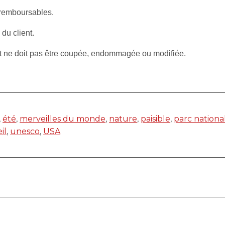
 remboursables.
 du client.
et ne doit pas être coupée, endommagée ou modifiée.
,
été
,
merveilles du monde
,
nature
,
paisible
,
parc nationa
il
,
unesco
,
USA