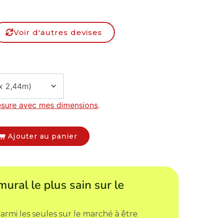
Voir d'autres devises
esure avec mes dimensions
.
Ajouter au panier
mural le plus sain sur le
armi les seules sur le marché à être