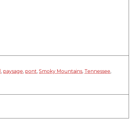
l
,
paysage
,
pont
,
Smoky Mountains
,
Tennessee
,