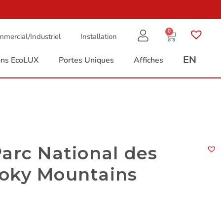
0
mercial/Industriel
Installation
EN
ions EcoLUX
Portes Uniques
Affiches
arc National des
oky Mountains