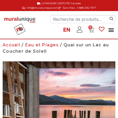
LIVRAISON GRATUITE
Canada
info@muralunique.com
Sans frais : 1-888-616-7477
0
EN
Accueil
/
Eau et Plages
/ Quai sur un Lac au
Coucher de Soleil