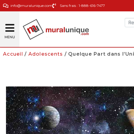
info@muralunique.com
Sans frais : 1-888-616-7477
MENU
Accueil
/
Adolescents
/ Quelque Part dans l’Un