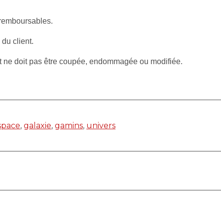
 remboursables.
 du client.
et ne doit pas être coupée, endommagée ou modifiée.
space
,
galaxie
,
gamins
,
univers