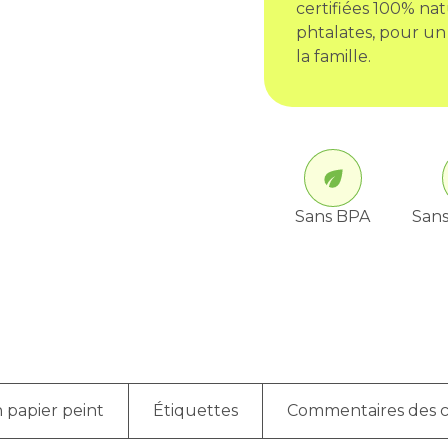
certifiées 100% nat
phtalates, pour un
la famille.
Sans BPA
Sans
 papier peint
Étiquettes
Commentaires des c