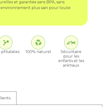
urelles et garanties sans BPA, sans
 environnement plus sain pour toute
 phtalates
100% naturel
Sécuritaire
pour les
enfants et les
animaux
lients