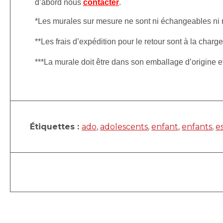
d’abord nous
contacter
.
*Les murales sur mesure ne sont ni échangeables ni
**Les frais d’expédition pour le retour sont à la charge
***La murale doit être dans son emballage d’origine 
Étiquettes :
ado
,
adolescents
,
enfant
,
enfants
,
e