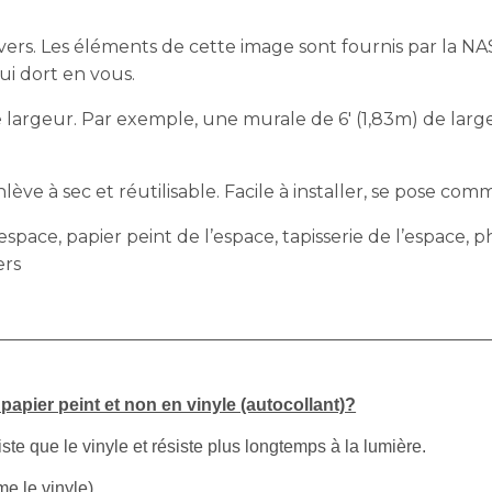
ivers. Les éléments de cette image sont fournis par la 
ui dort en vous.
largeur. Par exemple, une murale de 6′ (1,83m) de largeu
ève à sec et réutilisable. Facile à installer, se pose comm
espace, papier peint de l’espace, tapisserie de l’espace, 
ers
apier peint et non en vinyle (autocollant)?
iste que le vinyle et résiste plus longtemps à la lumière.
e le vinyle).