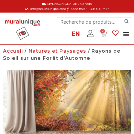
LIVRAISON GRATUITE
Canada
info@muralunique.com
Sans frais : 1-888-616-7477
0
EN
Accueil
/
Natures et Paysages
/ Rayons de
Soleil sur une Forêt d’Automne