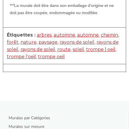
***La murale doit être dans son emballage d’origine et ne
doit pas être coupée, endommagée ou modifiée.
Étiquettes :
arbres
,
automne
,
automne
,
chemin
,
forêt
,
nature
,
paysage
,
rayons de soleil
,
rayons de
soleil
,
rayons de soleil
,
route
,
soleil
,
trompe l oeil
,
trompe l'oeil
,
trompe oeil
Murales par Catégories
Murales sur mesure