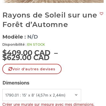
Rayons de Soleil sur une
Forêt d’Automne
Modèle :
N/D
Disponibilité :
EN STOCK
$
409.00 CAD
–
$
629.00 CAD
Voir d'autres devises
Dimensions
Créer une murale sur mesure avec mes dimensions
.