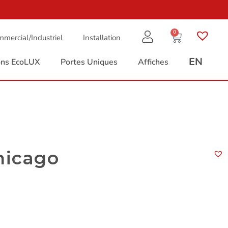
0
mercial/Industriel
Installation
EN
ions EcoLUX
Portes Uniques
Affiches
hicago