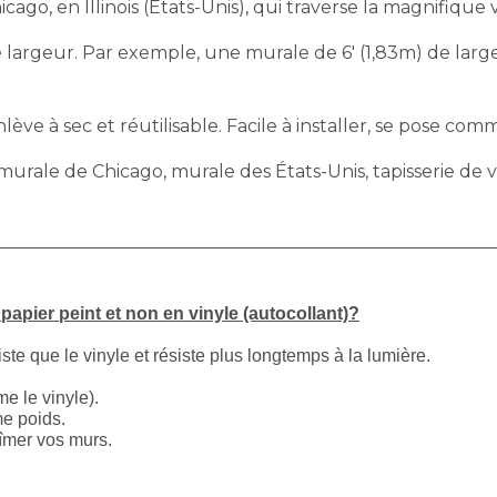
ago, en Illinois (États-Unis), qui traverse la magnifique v
largeur. Par exemple, une murale de 6′ (1,83m) de largeu
ève à sec et réutilisable. Facile à installer, se pose comm
 murale de Chicago, murale des États-Unis, tapisserie de v
apier peint et non en vinyle (autocollant)?
iste que le vinyle et résiste plus longtemps à la lumière.
e le vinyle).
me poids.
bîmer vos murs.