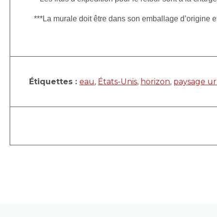
***La murale doit être dans son emballage d’origine 
Étiquettes :
eau
,
États-Unis
,
horizon
,
paysage ur