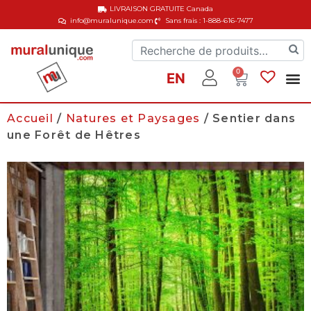
LIVRAISON GRATUITE
Canada
info@muralunique.com
Sans frais : 1-888-616-7477
0
EN
Accueil
/
Natures et Paysages
/ Sentier dans
une Forêt de Hêtres