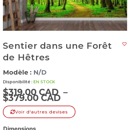
Sentier dans une Forêt
de Hêtres
Modèle :
N/D
Disponibilité :
EN STOCK
$
319.00 CAD
–
$
379.00 CAD
Voir d'autres devises
Dimensions