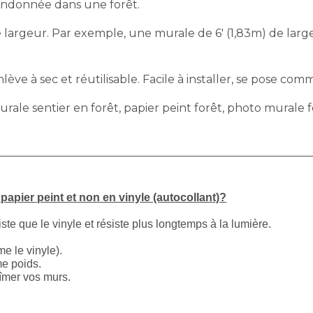
randonnée dans une forêt.
largeur. Par exemple, une murale de 6′ (1,83m) de largeu
ève à sec et réutilisable. Facile à installer, se pose comm
rale sentier en forêt, papier peint forêt, photo murale 
apier peint et non en vinyle (autocollant)?
iste que le vinyle et résiste plus longtemps à la lumière.
e le vinyle).
me poids.
bîmer vos murs.