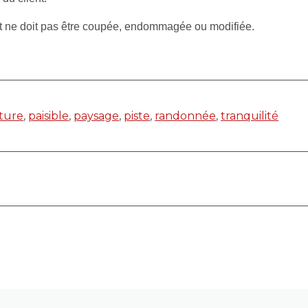
et ne doit pas être coupée, endommagée ou modifiée.
ture
,
paisible
,
paysage
,
piste
,
randonnée
,
tranquilité