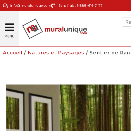
info@muralunique.com
Sans frais : 1-888-616-7477
MENU
Accueil
/
Natures et Paysages
/ Sentier de Ra