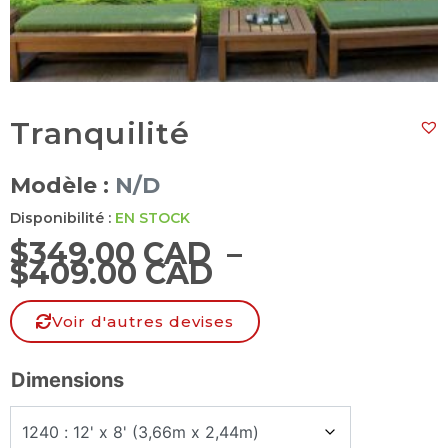
Tranquilité
Modèle :
N/D
Disponibilité :
EN STOCK
$
349.00 CAD
–
$
409.00 CAD
Voir d'autres devises
Dimensions