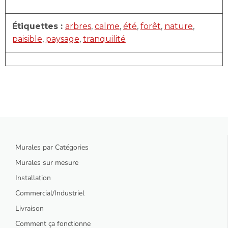
Étiquettes :
arbres
,
calme
,
été
,
forêt
,
nature
,
paisible
,
paysage
,
tranquilité
Murales par Catégories
Murales sur mesure
Installation
Commercial/Industriel
Livraison
Comment ça fonctionne