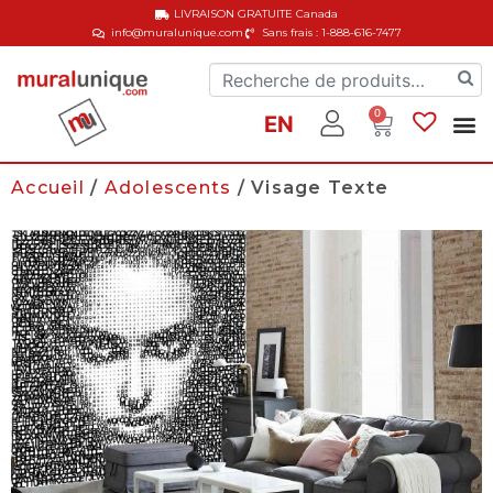
LIVRAISON GRATUITE
Canada
info@muralunique.com
Sans frais : 1-888-616-7477
0
EN
Accueil
/
Adolescents
/ Visage Texte