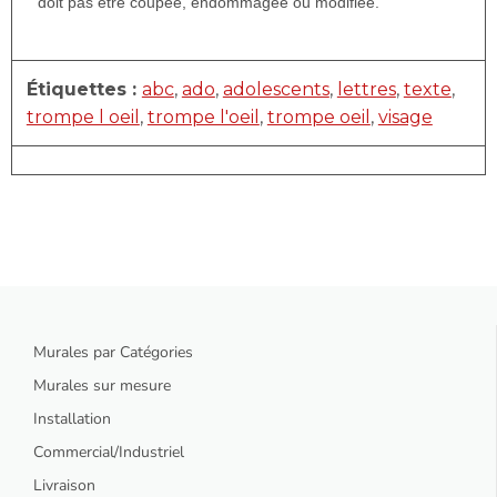
doit pas être coupée, endommagée ou modifiée.
Étiquettes :
abc
,
ado
,
adolescents
,
lettres
,
texte
,
trompe l oeil
,
trompe l'oeil
,
trompe oeil
,
visage
Murales par Catégories
Murales sur mesure
Installation
Commercial/Industriel
Livraison