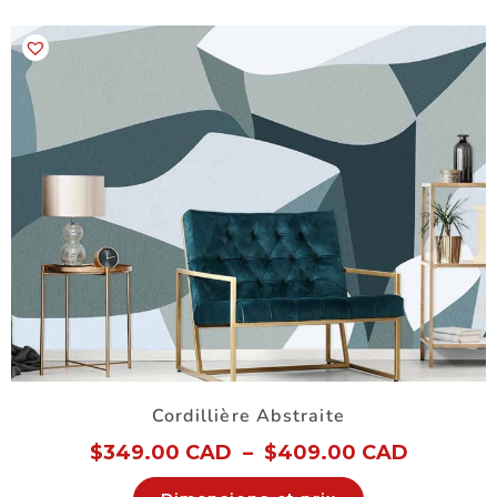
Cordillière Abstraite
$
349.00 CAD
–
$
409.00 CAD