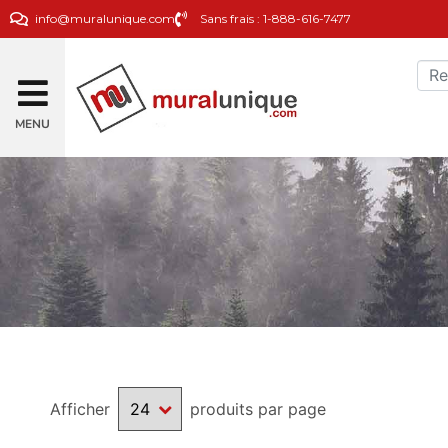
info@muralunique.com
Sans frais : 1-888-616-7477
MENU
Afficher
produits par page